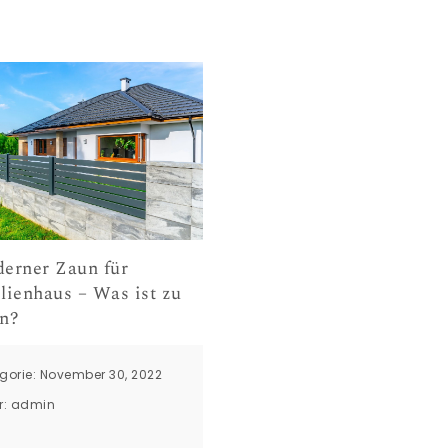
erner Zaun für
lienhaus – Was ist zu
en?
gorie: November 30, 2022
r:
admin